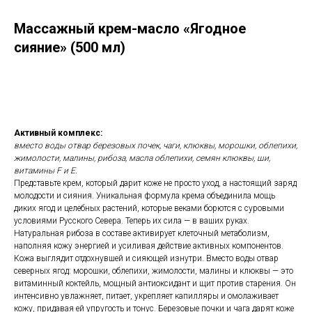
Массажный крем-масло «Ягодное
сияние» (500 мл)
Купить
Активный комплекс:
вместо воды отвар березовых почек, чаги, клюквы, морошки, облепихи,
жимолости, малины, рибоза, масла облепихи, семян клюквы, ши,
витамины F и E.
Представьте крем, который дарит коже не просто уход, а настоящий заряд
молодости и сияния. Уникальная формула крема объединила мощь
диких ягод и целебных растений, которые веками борются с суровыми
условиями Русского Севера. Теперь их сила — в ваших руках.
Натуральная рибоза в составе активирует клеточный метаболизм,
наполняя кожу энергией и усиливая действие активных компонентов.
Кожа выглядит отдохнувшей и сияющей изнутри. Вместо воды отвар
северных ягод: морошки, облепихи, жимолости, малины и клюквы — это
витаминный коктейль, мощный антиоксидант и щит против старения. Он
интенсивно увлажняет, питает, укрепляет капилляры и омолаживает
кожу, придавая ей упругость и тонус. Березовые почки и чага дарят коже