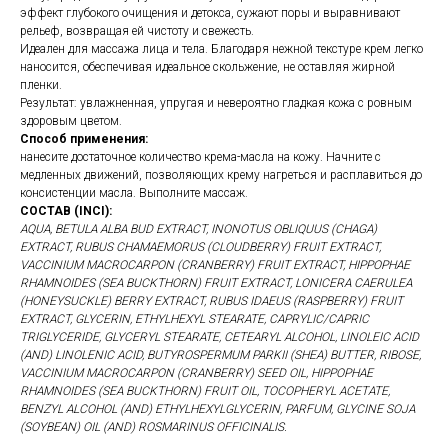
эффект глубокого очищения и детокса, сужают поры и выравнивают
рельеф, возвращая ей чистоту и свежесть.
Идеален для массажа лица и тела. Благодаря нежной текстуре крем легко
наносится, обеспечивая идеальное скольжение, не оставляя жирной
пленки.
Результат: увлажненная, упругая и невероятно гладкая кожа с ровным
здоровым цветом.
Способ применения:
нанесите достаточное количество крема-масла на кожу. Начните с
медленных движений, позволяющих крему нагреться и расплавиться до
консистенции масла. Выполните массаж.
СОСТАВ (INCI):
AQUA, BETULA ALBA BUD EXTRACT, INONOTUS OBLIQUUS (CHAGA)
EXTRACT, RUBUS CHAMAEMORUS (CLOUDBERRY) FRUIT EXTRACT,
VACCINIUM MACROCARPON (CRANBERRY) FRUIT EXTRACT, HIPPOPHAE
RHAMNOIDES (SEA BUCKTHORN) FRUIT EXTRACT, LONICERA CAERULEA
(HONEYSUCKLE) BERRY EXTRACT, RUBUS IDAEUS (RASPBERRY) FRUIT
EXTRACT, GLYCERIN, ETHYLHEXYL STEARATE, CAPRYLIC/CAPRIC
TRIGLYCERIDE, GLYCERYL STEARATE, CETEARYL ALCOHOL, LINOLEIC ACID
(AND) LINOLENIC ACID, BUTYROSPERMUM PARKII (SHEA) BUTTER, RIBOSE,
VACCINIUM MACROCARPON (CRANBERRY) SEED OIL, HIPPOPHAE
RHAMNOIDES (SEA BUCKTHORN) FRUIT OIL, TOCOPHERYL ACETATE,
BENZYL ALCOHOL (AND) ETHYLHEXYLGLYCERIN, PARFUM, GLYCINE SOJA
(SOYBEAN) OIL (AND) ROSMARINUS OFFICINALIS.