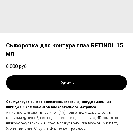
Сыворотка для контура глаз RETINOL 15
мл
6 000
руб.
Купить
Стимулирует синтез коллагена, эластина, эпидермальных
липидов и компонентов внеклеточного матрикса.
Активные компоненты: ретинол (1%), трипептид меди, экстракты
каллизии душистой, первоцвета весеннего, шиповника, 4D комплекс
низкомолекулярной и высоко- молекулярной гиалуроновых кислот,
биотин, витамин С, рутин, Д-пантенол, трегалоза.