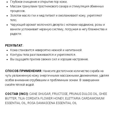
Глубокое очищение и открытие пор кожи;
Массаж гранулами тростникового сахара и стимуляция обменных
процессов;
Золотое масло гхи и мед питают и омолаживают кожу, укрепляют
тело;
Чарующий аромат молочного десерта с нотками кардамона, розы и
ванили успокаивает нервную систему, погружая в негу блаженства и
радости.
РЕЗУЛЬТАТ:
Кожа становится невероятно нежной и напитанной.
Контуры тела разглаживаются и укрепляются.
Вы ощущаете прилив свежих сил и хорошее настроение.
СПОСОБ ПРИМЕНЕНИЯ:
Нанесите достаточное количество скраба на
чуть увлажненную кожу энергичными массажными движениями, уделяя
особое внимание огрубевшим и проблемным зонам. В завершении
смойте тёплой водой.
СOCТАВ (INCI):
CANE SHUGAR, FRUCTOSE, PRUNUS DULCIS OIL, GHEE
BUTTER, TILIA CORDATA FLOWER HONEY, ELETTARIA CARDAMOMUM
ESSENTIAL OIL, ROSA DAMASCENA ESSENTIAL OIL