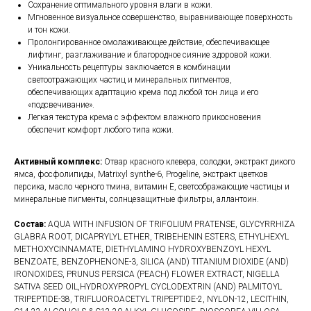
Сохранение оптимального уровня влаги в кожи.
Мгновенное визуальное совершенство, выравнивающее поверхность
и тон кожи.
Пролонгированное омолаживающее действие, обеспечивающее
лифтинг, разглаживание и благородное сияние здоровой кожи.
Уникальность рецептуры заключается в комбинации
светоотражающих частиц и минеральных пигментов,
обеспечивающих адаптацию крема под любой тон лица и его
«подсвечивание».
Легкая текстура крема с эффектом влажного прикосновения
обеспечит комфорт любого типа кожи.
Активный комплекс:
Отвар красного клевера, солодки, экстракт дикого
ямса, фосфолипиды, Matrixyl synthe-6, Progeline, экстракт цветков
персика, масло черного тмина, витамин Е, светоображающие частицы и
минеральные пигменты, солнцезащитные фильтры, аллантоин.
Состав:
AQUA WITH INFUSION OF TRIFOLIUM PRATENSE, GLYCYRRHIZA
GLABRA ROOT, DICAPRYLYL ETHER, TRIBEHENIN ESTERS, ETHYLHEXYL
METHOXYCINNAMATE, DIETHYLAMINO HYDROXYBENZOYL HEXYL
BENZOATE, BENZOPHENONE-3, SILICA (AND) TITANIUM DIOXIDE (AND)
IRONOXIDES, PRUNUS PERSICA (PEACH) FLOWER EXTRACT, NIGELLA
SATIVA SEED OIL,HYDROXYPROPYL CYCLODEXTRIN (AND) PALMITOYL
TRIPEPTIDE-38, TRIFLUOROACETYL TRIPEPTIDE-2, NYLON-12, LECITHIN,