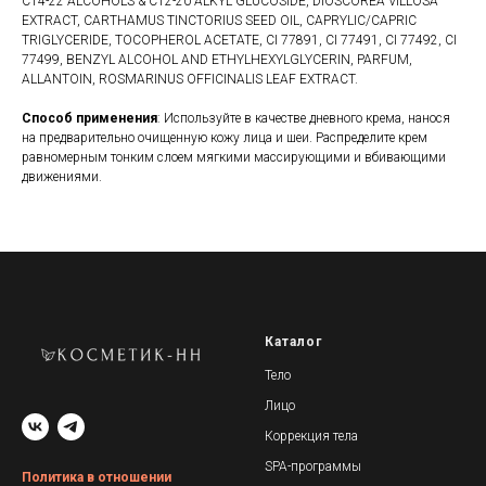
C14-22 ALCOHOLS & C12-20 ALKYL GLUCOSIDE, DIOSCOREA VILLOSA
EXTRACT, CARTHAMUS TINCTORIUS SEED OIL, CAPRYLIC/CAPRIC
TRIGLYCERIDE, TOCOPHEROL ACETATE, CI 77891, CI 77491, CI 77492, CI
77499, BENZYL ALCOHOL AND ETHYLHEXYLGLYCERIN, PARFUM,
ALLANTOIN, ROSMARINUS OFFICINALIS LEAF EXTRACT.
Способ применения
: Используйте в качестве дневного крема, нанося
на предварительно очищенную кожу лица и шеи. Распределите крем
равномерным тонким слоем мягкими массирующими и вбивающими
движениями.
Каталог
Тело
Лицо
Коррекция тела
SPA-программы
Политика в отношении