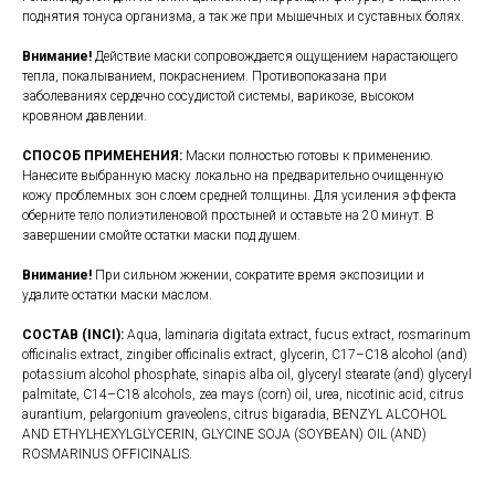
поднятия тонуса организма, а так же при мышечных и суставных болях.
Внимание!
Действие маски сопровождается ощущением нарастающего
тепла, покалыванием, покраснением. Противопоказана при
заболеваниях сердечно сосудистой системы, варикозе, высоком
кровяном давлении.
СПОСОБ ПРИМЕНЕНИЯ:
Маски полностью готовы к применению.
Нанесите выбранную маску локально на предварительно очищенную
кожу проблемных зон слоем средней толщины. Для усиления эффекта
оберните тело полиэтиленовой простыней и оставьте на 20 минут. В
завершении смойте остатки маски под душем.
Внимание!
При сильном жжении, сократите время экспозиции и
удалите остатки маски маслом.
СOCТАВ (INCI):
Aqua, laminaria digitata extract, fucus extract, rosmarinum
officinalis extract, zingiber officinalis extract, glycerin, C17–C18 alcohol (and)
potassium alcohol phosphate, sinapis alba oil, glyceryl stearate (and) glyceryl
palmitate, C14–C18 alcohols, zea mays (corn) oil, urea, nicotinic acid, citrus
aurantium, pelargonium graveolens, citrus bigaradia, BENZYL ALCOHOL
AND ETHYLHEXYLGLYCERIN, GLYCINE SOJA (SOYBEAN) OIL (AND)
ROSMARINUS OFFICINALIS.