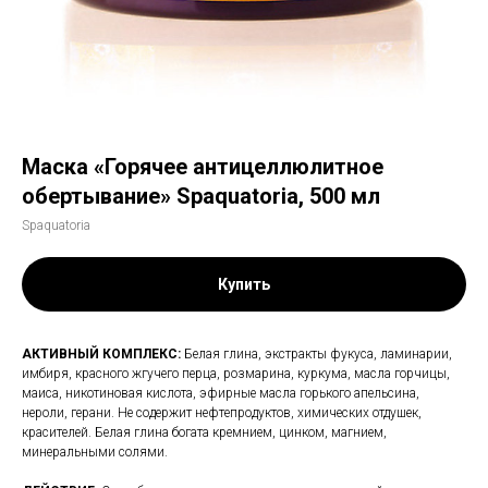
Маска «Горячее антицеллюлитное
обертывание» Spaquatoria, 500 мл
Spaquatoria
Купить
AКТИВНЫЙ КОМПЛЕКС:
Белая глина, экстракты фукуса, ламинарии,
имбиря, красного жгучего перца, розмарина, куркума, масла горчицы,
маиса, никотиновая кислота, эфирные масла горького апельсина,
нероли, герани. Не содержит нефтепродуктов, химических отдушек,
красителей. Белая глина богата кремнием, цинком, магнием,
минеральными солями.