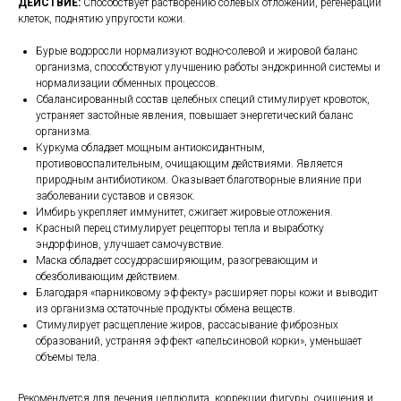
ДЕЙСТВИЕ:
Способствует растворению солевых отложений, регенерации
клеток, поднятию упругости кожи.
Бурые водоросли нормализуют водно-солевой и жировой баланс
организма, способствуют улучшению работы эндокринной системы и
нормализации обменных процессов.
Сбалансированный состав целебных специй стимулирует кровоток,
устраняет застойные явления, повышает энергетический баланс
организма.
Куркума обладает мощным антиоксидантным,
противовоспалительным, очищающим действиями. Является
природным антибиотиком. Оказывает благотворные влияние при
заболевании суставов и связок.
Имбирь укрепляет иммунитет, сжигает жировые отложения.
Красный перец стимулирует рецепторы тепла и выработку
эндорфинов, улучшает самочувствие.
Маска обладает сосудорасширяющим, разогревающим и
обезболивающим действием.
Благодаря «парниковому эффекту» расширяет поры кожи и выводит
из организма остаточные продукты обмена веществ.
Стимулирует расщепление жиров, рассасывание фиброзных
образований, устраняя эффект «апельсиновой корки», уменьшает
объемы тела.
Рекомендуется для лечения целлюлита, коррекции фигуры, очищения и