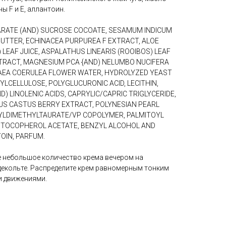
ы F и Е, аллантоин.
ARATE (AND) SUCROSE COCOATE, SESAMUM INDICUM
BUTTER, ECHINACEA PURPUREA F EXTRACT, ALOE
 LEAF JUICE, ASPALATHUS LINEARIS (ROOIBOS) LEAF
TRACT, MAGNESIUM PCA {AND) NELUMBO NUCIFERA
EA COERULEA FLOWER WATER, HYDROLYZED YEAST
LCELLULOSE, POLYGLUCURONIC ACID, LECITHIN,
D) LINOLENIC ACIDS, CAPRYLIC/CAPRIC TRIGLYCERIDE,
NUS CASTUS BERRY EXTRACT, POLYNESIAN PEARL
LDIMETHYLTAURATE/VP COPOLYMER, PALMITOYL
 TOCOPHEROL ACETATE, BENZYL ALCOHOL AND
OIN, PARFUM.
е небольшое количество крема вечером на
декольте. Распределите крем равномерным тонким
 движениями.