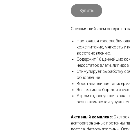
Купить
Сверхмягкий крем создан на 
Настоящая «расслабляющая
коже питание, мягкость и 
восстановлению.
Содержит 16 ценнейших ко
недостаток влаги, липидов
Стимулирует выработку со
обновление.
Восстанавливает эпидерма
Эффективно борется с сухо
Утром отдохнувшая кожа в
разглаживаются, улучшаетс
Активный комплекс:
Экстрак
векторизованные протеины пш
лотоса, фитоэндорфины, Opty