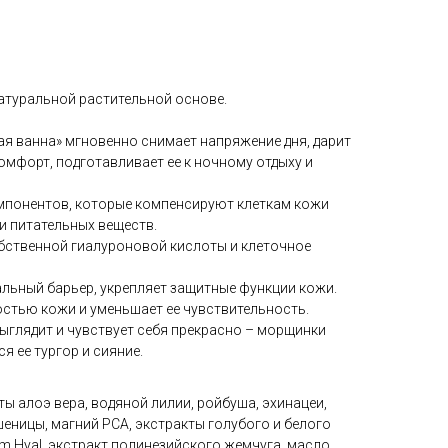
натуральной растительной основе.
 ванна» мгновенно снимает напряжение дня, дарит
комфорт, подготавливает ее к ночному отдыху и
мпонентов, которые компенсируют клеткам кожи
 и питательных веществ.
бственной гиалуроновой кислоты и клеточное
льный барьер, укрепляет защитные функции кожи.
стью кожи и уменьшает ее чувствительность.
ыглядит и чувствует себя прекрасно – морщинки
я ее тургор и сияние.
ты алоэ вера, водяной лилии, ройбуша, эхинацеи,
еницы, магний PCA, экстракты голубого и белого
m Hyal, экстракт полинезийского жемчуга, масло