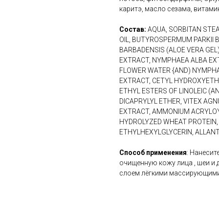
каритэ, масло сезама, витамин
Состав:
AQUA, SORBITAN STE
OIL, BUTYROSPERMUM PARKII 
BARBADENSIS (ALOE VERA GEL)
EXTRACT, NYMPHAEA ALBA EX
FLOWER WATER {AND) NYMPHA
EXTRACT, CETYL HYDROXYETHY
ETHYL ESTERS OF LINOLEIC (AN
DICAPRYLYL ETHER, VITEX AG
EXTRACT, AMMONIUM ACRYLOY
HYDROLYZED WHEAT PROTEIN,
ETHYLHEXYLGLYCERIN, ALLANT
Способ применения
: Нанесит
очищенную кожу лица , шеи и 
слоем лёгкими массирующими