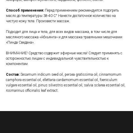
Способ применения:
Перед применением рекомендуется подогреть
масло до температуры 38-40 С° Нанести достаточное количество на
чистую кожу тела. Произвести массаж.
Подходит для лица и тела, для всех видов массажа, в том числе для
масляного массажа «Абхьянга» и для массажа травяными мешочками
«Пинда Сведана».
ВНИМАНИЕ! Средство содержит эфирные масла! Следует применять с
осторожностью лицам с индивидуальной чувствительностью к
компонентам.
Состав:
Sesamum indicum seed oil, persea gratissima oil, cinnamomum
camphora essential oil, ellettaria cardamomum essential oil, foeniculum
vulgare essential oil, pinus silvestris essential oil, salvia sclarea essential oil,
rosmarinus officinalis leaf extract.