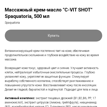
Массажный крем-масло "С-VIT SHOT"
Spaquatoria, 500 мл
Spaquatoria
Купить
Витаминизирующий крем постепенно тает на коже, обеспечивая
продолжительное скольжение и глубокое воздействие на кожу во время
массажа.
Возвращает коже тонус, здоровый цвет и сияние. Улучшает активность
клеток, нейтрализует избыточные окислительные процессы. Глубоко
увлажняет кожу, укрепляет ее защитные функции. Стимулирует
выработку собственного коллагена, способствует разглаживанию и
повышению упругости кожи. Восстанавливает кожу после инсоляции.
Делает ее гладкой, бархатистой и подтянутой. Подходит для тела и лица.
Активный комплекс:
экстракт пищевых дрожжей (В1,В2,В6, РР, 17
аминокислот), экстракт цитрусов (лимона, грейпфрута), ниацинамид
(B3), аскорбилфосфат натрия (С), D-пантенол (В5), масло миндальное,