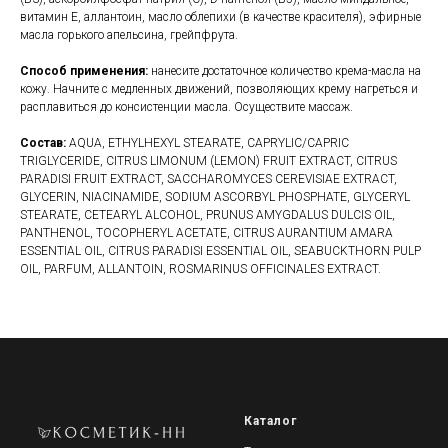
витамин Е, аллантоин, масло облепихи (в качестве красителя), эфирные
масла горького апельсина, грейпфрута.
Способ применения:
нанесите достаточное количество крема-масла на
кожу. Начните с медленных движений, позволяющих крему нагреться и
расплавиться до консистенции масла. Осуществите массаж.
Состав:
AQUA, ETHYLHEXYL STEARATE, CAPRYLIC/CAPRIC
TRIGLYCERIDE, CITRUS LIMONUM (LEMON) FRUIT EXTRACT, CITRUS
PARADISI FRUIT EXTRACT, SACCHAROMYCES CEREVISIAE EXTRACT,
GLYCERIN, NIACINAMIDE, SODIUM ASCORBYL PHOSPHATE, GLYCERYL
STEARATE, CETEARYL ALCOHOL, PRUNUS AMYGDALUS DULCIS OIL,
PANTHENOL, TOCOPHERYL ACETATE, CITRUS AURANTIUM AMARA
ESSENTIAL OIL, CITRUS PARADISI ESSENTIAL OIL, SEABUCKTHORN PULP
OIL, PARFUM, ALLANTOIN, ROSMARINUS OFFICINALES EXTRACT.
Каталог