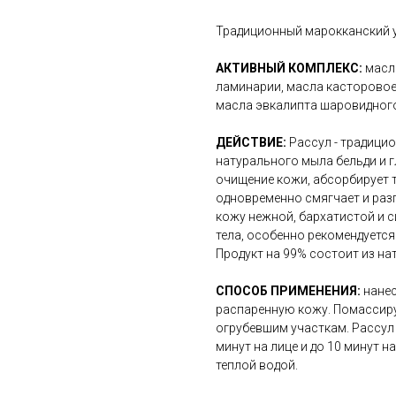
Традиционный марокканский у
АКТИВНЫЙ КОМПЛЕКС:
масл
ламинарии, масла касторовое,
масла эвкалипта шаровидного
ДЕЙСТВИЕ:
Рассул - традици
натурального мыла бельди и г
очищение кожи, абсорбирует 
одновременно смягчает и разг
кожу нежной, бархатистой и 
тела, особенно рекомендуется
Продукт на 99% состоит из на
СПОСОБ ПРИМЕНЕНИЯ:
нане
распаренную кожу. Помассиру
огрубевшим участкам. Рассул 
минут на лице и до 10 минут н
теплой водой.