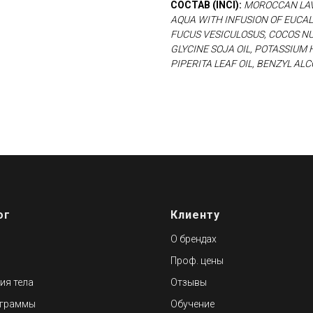
СОСТАВ (INCI):
MOROCCAN LAVA
AQUA WITH INFUSION OF EUCAL
FUCUS VESICULOSUS, COCOS NU
GLYCINE SOJA OIL, POTASSIUM
PIPERITA LEAF OIL, BENZYL A
ог
Клиенту
О брендах
Проф. цены
ия тела
Отзывы
ограммы
Обучение