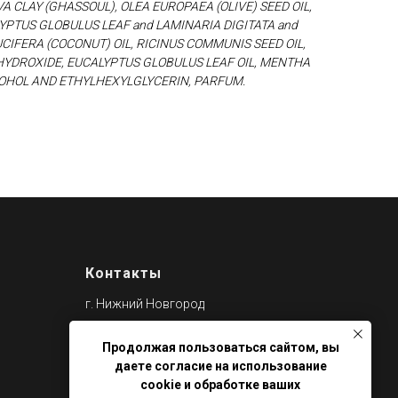
 CLAY (GHASSOUL), OLEA EUROPAEA (OLIVE) SEED OIL,
YPTUS GLOBULUS LEAF and LAMINARIA DIGITATA and
CIFERA (COCONUT) OIL, RICINUS COMMUNIS SEED OIL,
 HYDROXIDE, EUCALYPTUS GLOBULUS LEAF OIL, MENTHA
LCOHOL AND ETHYLHEXYLGLYCERIN, PARFUM.
Контакты
г. Нижний Новгород
пл .Свободы 6, БЦ Свобода 6
Продолжая пользоваться сайтом, вы
3 этаж,301 каб.
даете согласие на использование
cookie и обработке ваших
Режим работы: Пн-Пт: 9.00 - 18.00