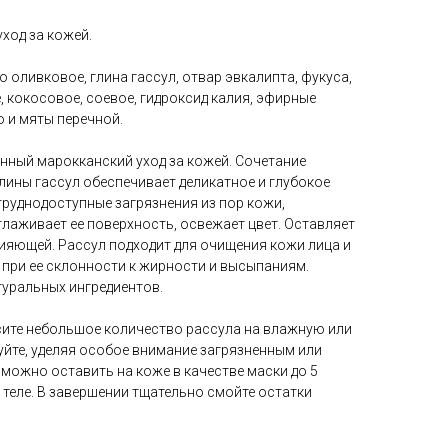
ход за кожей.
о оливковое, глина гассул, отвар эвкалипта, фукуса,
 кокосовое, соевое, гидроксид калия, эфирные
 и мяты перечной.
онный марокканский уход за кожей. Сочетание
лины гассул обеспечивает деликатное и глубокое
труднодоступные загрязнения из пор кожи,
лаживает ее поверхность, освежает цвет. Оставляет
сияющей. Рассул подходит для очищения кожи лица и
 при ее склонности к жирности и высыпаниям.
туральных ингредиентов.
сите небольшое количество рассула на влажную или
йте, уделяя особое внимание загрязненным или
можно оставить на коже в качестве маски до 5
а теле. В завершении тщательно смойте остатки